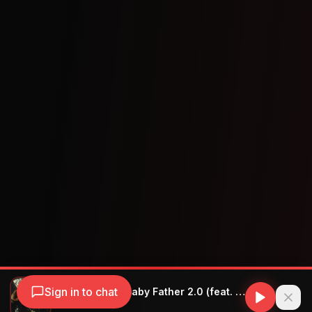
Sign in to chat
YOVNGCHIMI - Baby Father 2.0 (feat. Myke Towers, Arcángel, Ñengo Flow and Yeruza)
YOVNGCHIMI