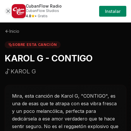
CubanFlow Radio
Iniciar
Sobre
Karol-g---contigo-karol-g
CubanFlow Studios
Instalar
Sesión
4.8
• Gratis
Inicio
SOBRE ESTA CANCIÓN
KAROL G - CONTIGO
KAROL G
Mira, esta canción de Karol G, "CONTIGO", es
una de esas que te atrapa con esa vibra fresca
y un poco melancólica, perfecta para
dedicársela a ese amor verdadero que te hace
sentir seguro. No es el reggaetón explosivo que