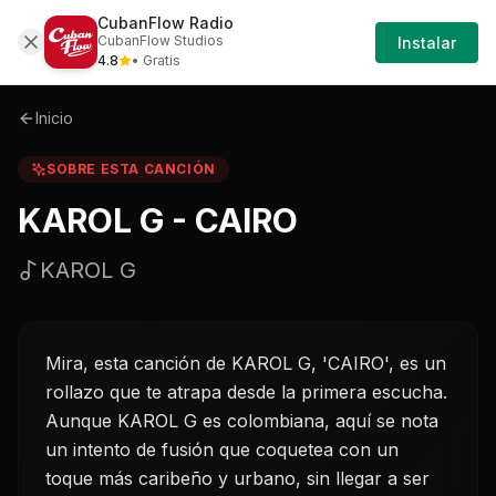
CubanFlow Radio
Iniciar
Sobre
Karol-g---cairo-karol-g
CubanFlow Studios
Instalar
Sesión
4.8
• Gratis
Inicio
SOBRE ESTA CANCIÓN
KAROL G - CAIRO
KAROL G
Mira, esta canción de KAROL G, 'CAIRO', es un
rollazo que te atrapa desde la primera escucha.
Aunque KAROL G es colombiana, aquí se nota
un intento de fusión que coquetea con un
toque más caribeño y urbano, sin llegar a ser