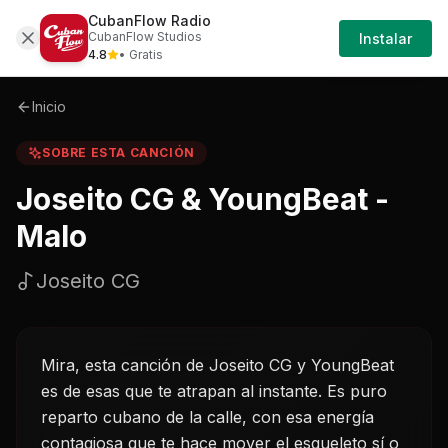
CubanFlow Radio
Iniciar
Sobre
Joseito-cg-youngbeat---malo-joseito-
CubanFlow Studios
Instalar
Sesión
4.8
• Gratis
Inicio
SOBRE ESTA CANCIÓN
Joseito CG & YoungBeat -
Malo
Joseito CG
Mira, esta canción de Joseito CG y YoungBeat
es de esas que te atrapan al instante. Es puro
reparto cubano de la calle, con esa energía
contagiosa que te hace mover el esqueleto sí o