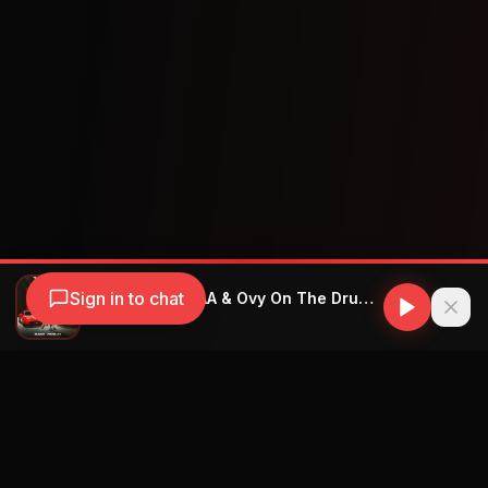
Sign in to chat
Blessd & Anuel AA & Ovy On The Drums - Deportivo
Blessd