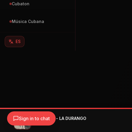
Cubaton
Música Cubana
ES
Sign in to chat
Peso Pluma - LA DURANGO
Peso Pluma