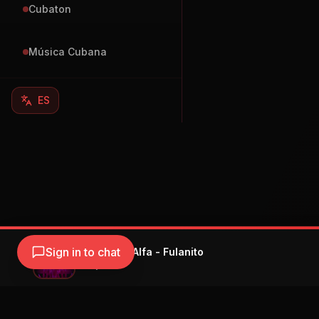
Cubaton
Música Cubana
ES
Sign in to chat
Becky G, El Alfa - Fulanito
Becky G