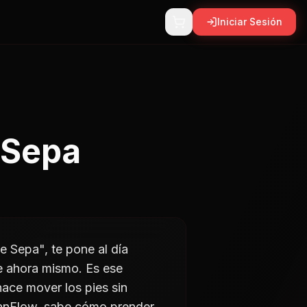
Iniciar Sesión
 Sepa
e Sepa", te pone al día
le ahora mismo. Es ese
ace mover los pies sin
banFlow, sabe cómo prender