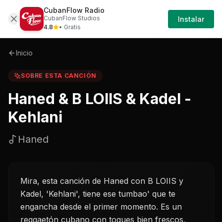
CubanFlow Radio
Iniciar
Sobre
Haned-b-loiis-kadel---kehlani-haned
CubanFlow Studios
Instalar
Sesión
4.8
• Gratis
Inicio
SOBRE ESTA CANCIÓN
Haned & B LOIIS & Kadel -
Kehlani
Haned
Mira, esta canción de Haned con B LOIIS y
Kadel, 'Kehlani', tiene ese tumbao' que te
engancha desde el primer momento. Es un
reggaetón cubano con toques bien frescos,