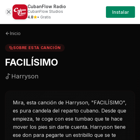
CubanFlow Radio
Iniciar
Sobre
Facilisimo-harryson
CubanFlow Studios
Instalar
Sesión
4.8
• Gratis
Inicio
SOBRE ESTA CANCIÓN
FACILÍSIMO
Harryson
Mira, esta canción de Harryson, "FACILÍSIMO",
es pura candela del reparto cubano. Desde que
empieza, te coge con ese tumbao que te hace
mover los pies sin darte cuenta. Harryson tiene
ese don para pegarte un estribillo que se te