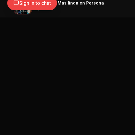
Sign in to chat
Dany Ome - Mas linda en Persona
Dany Ome
Navegación
Blog
Street Segment
Podcast
Eventos
Publicar
Ranking