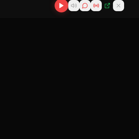
os
Descargas
Contacto
MP3
scargas
info@cubanflow.com
Descargar MP3
de
Miami, FL
Cubano
nes
Descargar
ir
Reparto
 Cubana
Cubano
Política de
gar
Reparto Más
Privacidad
 Cubana
AI Agent Info