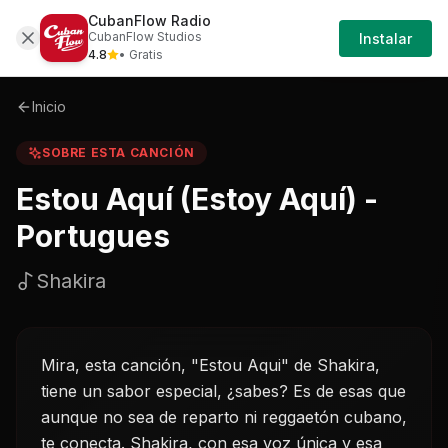
CubanFlow Radio
Iniciar
Sobre
Estou-aqui-estoy-aqui---portugues-sh
CubanFlow Studios
Instalar
Sesión
4.8
• Gratis
Inicio
SOBRE ESTA CANCIÓN
Estou Aquí (Estoy Aquí) -
Portugues
Shakira
Mira, esta canción, "Estou Aqui" de Shakira,
tiene un sabor especial, ¿sabes? Es de esas que
aunque no sea de reparto ni reggaetón cubano,
te conecta. Shakira, con esa voz única y esa