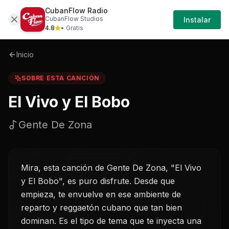
CubanFlow Radio
Iniciar
Sobre
El-vivo-y-el-bobo-gente-de-zona
CubanFlow Studios
Instalar
Sesión
4.8
• Gratis
Inicio
SOBRE ESTA CANCIÓN
El Vivo y El Bobo
Gente De Zona
Mira, esta canción de Gente De Zona, "El Vivo
y El Bobo", es puro disfrute. Desde que
empieza, te envuelve en ese ambiente de
reparto y reggaetón cubano que tan bien
dominan. Es el tipo de tema que te inyecta una