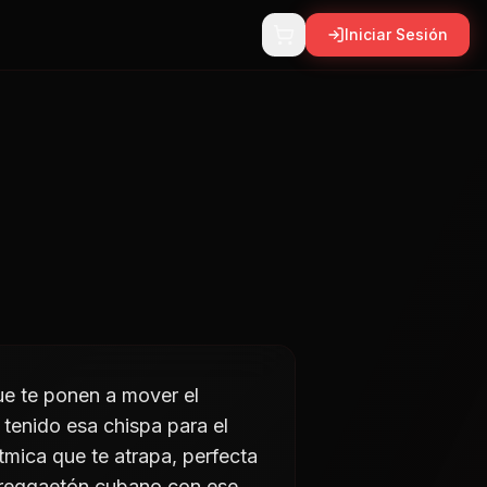
Iniciar Sesión
ue te ponen a mover el
tenido esa chispa para el
ítmica que te atrapa, perfecta
ro reggaetón cubano con ese