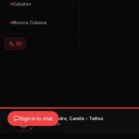
Cubaton
Música Cubana
ES
Sign in to chat
Rauw Alejandro, Camilo - Tattoo
Rauw Alejandro