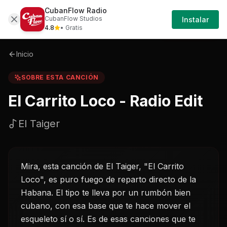
CubanFlow Radio
Iniciar
Sobre
El-carrito-loco---radio-edit-el-taiger
CubanFlow Studios
Instalar
Sesión
4.8
• Gratis
Inicio
SOBRE ESTA CANCIÓN
El Carrito Loco - Radio Edit
El Taiger
Mira, esta canción de El Taiger, "El Carrito
Loco", es puro fuego de reparto directo de la
Habana. El tipo te lleva por un rumbón bien
cubano, con esa base que te hace mover el
esqueleto sí o sí. Es de esas canciones que te