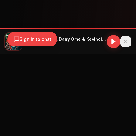
Sign in to chat
Jacob Forever & Dany Ome & Kevincito El 13 - Salvavidas
Jacob Forever
Navegación
Blog
Street Segment
Podcast