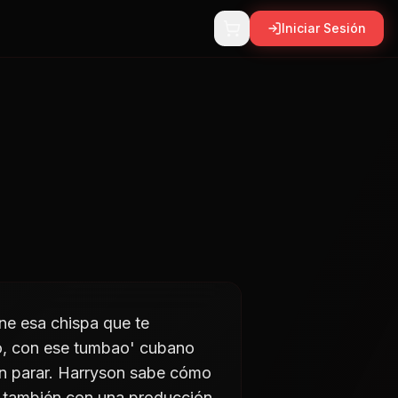
Iniciar Sesión
ne esa chispa que te
o, con ese tumbao' cubano
in parar. Harryson sabe cómo
ro también con una producción