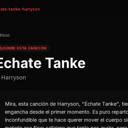
ate-tanke-harryson
Inicio
SOBRE ESTA CANCIÓN
Echate Tanke
Harryson
Mira, esta canción de Harryson, "Échate Tanke", tie
engancha desde el primer momento. Es puro repart
inconfundible que te hace querer mover el cuerpo s
meterle ese flow callejero que tanto nos gusta, pe