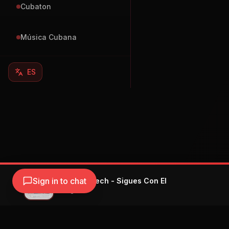
Cubaton
Música Cubana
ES
Sign in to chat
Arcangel, Sech - Sigues Con El
Arcángel