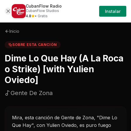
CubanFlow Radio
Iniciar
Sobre
Dime-lo-que-hay-a-la-roca-o-strike-w
CubanFlow Studios
Instalar
Sesión
4.8
• Gratis
Inicio
SOBRE ESTA CANCIÓN
Dime Lo Que Hay (A La Roca
o Strike) [with Yulien
Oviedo]
Gente De Zona
Mira, esta canción de Gente de Zona, "Dime Lo
Que Hay", con Yulien Oviedo, es puro fuego