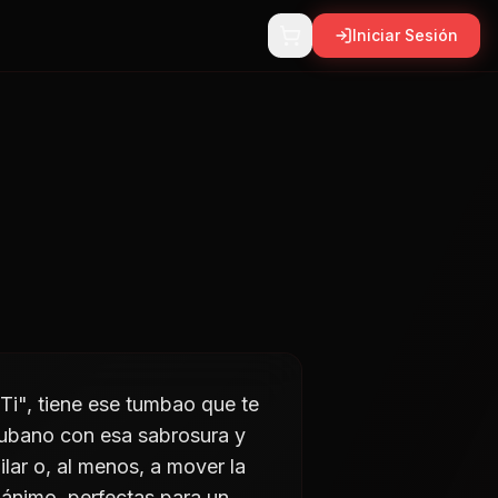
Iniciar Sesión
Ti", tiene ese tumbao que te
cubano con esa sabrosura y
lar o, al menos, a mover la
l ánimo, perfectas para un