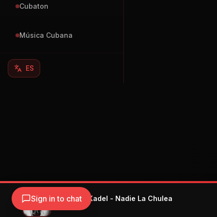
Cubaton
Música Cubana
ES
Sign in to chat
El Kamel & Kadel - Nadie La Chulea
El Kamel