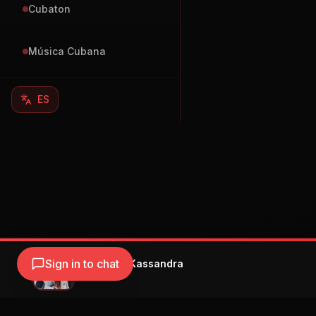
Cubaton
Música Cubana
ES
Sign in to chat
Quevedo - Kassandra
Quevedo