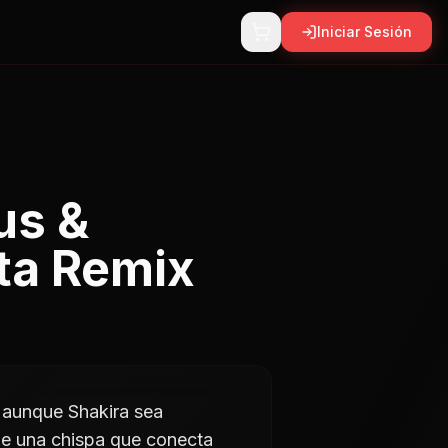
Iniciar Sesión
us &
sta Remix
, aunque Shakira sea
ne una chispa que conecta