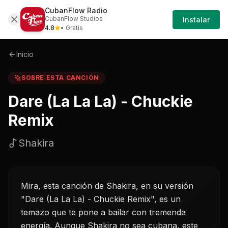
CubanFlow Radio
Iniciar
Sobre
Dare-la-la-la---chuckie-remix-shakira
CubanFlow Studios
Instalar
Sesión
4.8
• Gratis
Inicio
SOBRE ESTA CANCIÓN
Dare (La La La) - Chuckie
Remix
Shakira
Mira, esta canción de Shakira, en su versión
"Dare (La La La) - Chuckie Remix", es un
temazo que te pone a bailar con tremenda
energía. Aunque Shakira no sea cubana, este