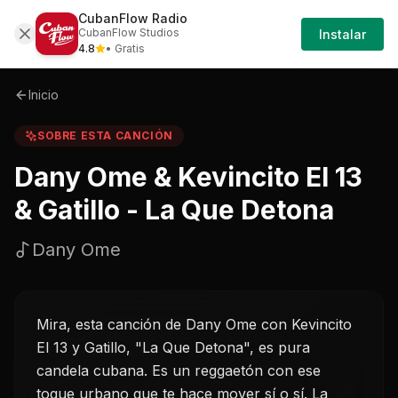
CubanFlow Radio
Iniciar
Sobre
Dany-ome-kevincito-el-13-gatillo---l
CubanFlow Studios
Instalar
Sesión
4.8
• Gratis
Inicio
SOBRE ESTA CANCIÓN
Dany Ome & Kevincito El 13
& Gatillo - La Que Detona
Dany Ome
Mira, esta canción de Dany Ome con Kevincito
El 13 y Gatillo, "La Que Detona", es pura
candela cubana. Es un reggaetón con ese
toque urbano que te hace mover sí o sí. La