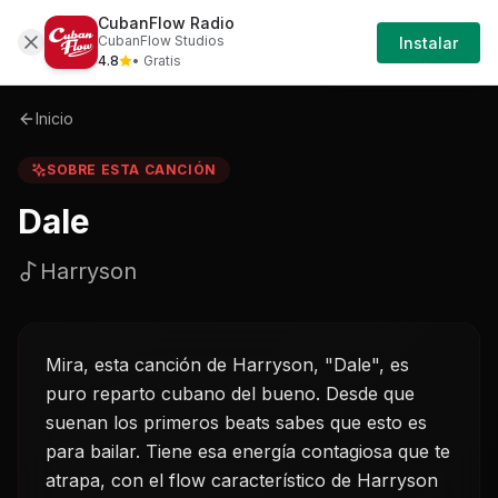
CubanFlow Radio
Iniciar
Sobre
Dale-harryson
CubanFlow Studios
Instalar
Sesión
4.8
• Gratis
Inicio
SOBRE ESTA CANCIÓN
Dale
Harryson
Mira, esta canción de Harryson, "Dale", es
puro reparto cubano del bueno. Desde que
suenan los primeros beats sabes que esto es
para bailar. Tiene esa energía contagiosa que te
atrapa, con el flow característico de Harryson