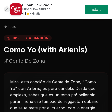
CubanFlow Radio
Iniciar
Sobre
Como-yo-with-arlenis-gente-de-zona
CubanFlow Studios
Instalar
Sesión
4.8
• Gratis
Inicio
SOBRE ESTA CANCIÓN
Como Yo (with Arlenis)
Gente De Zona
Mira, esta canción de Gente de Zona, "Como
Yo" con Arlenis, es pura candela. Desde que
empieza, sabes que es un tema pa' bailar sin
parar. Tiene ese tumbao de reggaetón cubano
que se te mete por el cuerpo, con la energía