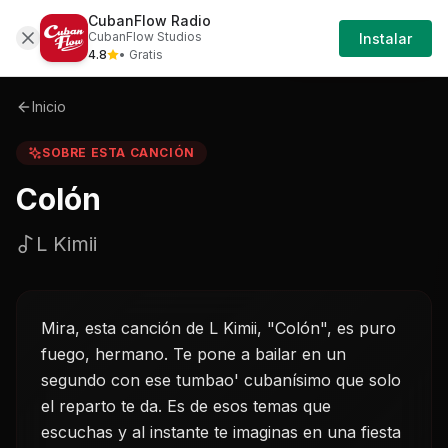
CubanFlow Radio
Iniciar
Sobre
Colon-l-kimii
CubanFlow Studios
Instalar
Sesión
4.8
• Gratis
Inicio
SOBRE ESTA CANCIÓN
Colón
L Kimii
Mira, esta canción de L Kimii, "Colón", es puro
fuego, hermano. Te pone a bailar en un
segundo con ese tumbao' cubanísimo que solo
el reparto te da. Es de esos temas que
escuchas y al instante te imaginas en una fiesta