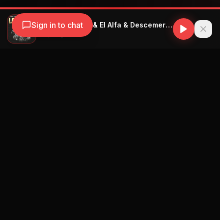
Sign in to chat
Enrique Iglesias & El Alfa & Descemer Bueno & L Kimii & Wow Popy & El Dray & Omi Hernandez & DJ Conds - La Botella (feat. L Kimii, Wow Popy, El Dray & Omi Hernandez) - Remix
Enrique Iglesias
Navegación
Blog
Street Segment
Podcast
Eventos
Publicar