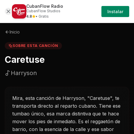
CubanFlow Radio
Iniciar
Sobre
Caretuse-harryson
CubanFlow Studios
Instalar
Sesión
4.8
• Gratis
Inicio
SOBRE ESTA CANCIÓN
Caretuse
Harryson
Mira, esta canción de Harryson, "Caretuse", te
transporta directo al reparto cubano. Tiene ese
tumbao único, esa marca distintiva que te hace
mover los pies de inmediato. Es el reggaetón de
barrio, con la esencia de la calle y ese sabor