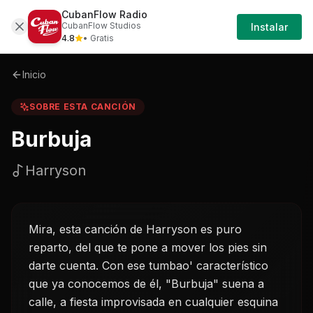
CubanFlow Radio
Iniciar
Sobre
Burbuja-harryson
CubanFlow Studios
Instalar
Sesión
4.8
• Gratis
Inicio
SOBRE ESTA CANCIÓN
Burbuja
Harryson
Mira, esta canción de Harryson es puro
reparto, del que te pone a mover los pies sin
darte cuenta. Con ese tumbao' característico
que ya conocemos de él, "Burbuja" suena a
calle, a fiesta improvisada en cualquier esquina