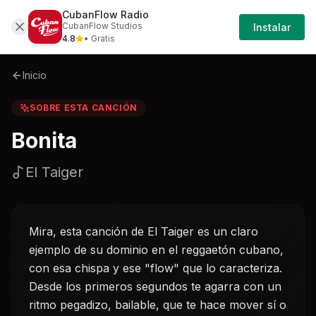
CubanFlow Radio
Iniciar
Sobre
Bonita-el-taiger
CubanFlow Studios
Instalar
Sesión
4.8
• Gratis
Inicio
SOBRE ESTA CANCIÓN
Bonita
El Taiger
Mira, esta canción de El Taiger es un claro
ejemplo de su dominio en el reggaetón cubano,
con esa chispa y ese "flow" que lo caracteriza.
Desde los primeros segundos te agarra con un
ritmo pegadizo, bailable, que te hace mover sí o