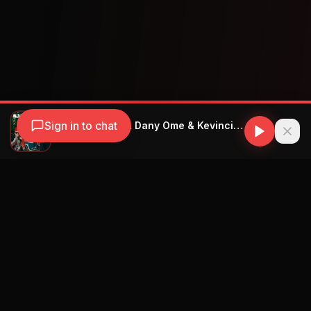
Sign in to chat
Jacob Forever & Dany Ome & Kevincito El 13 - Salvavidas
Jacob Forever
Navegación
Blog