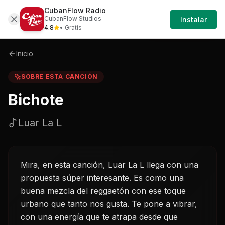
CubanFlow Radio
Iniciar
Sobre
Bichote-luar-la-l
CubanFlow Studios
Instalar
Sesión
4.8
• Gratis
Inicio
SOBRE ESTA CANCIÓN
Bichote
Luar La L
Mira, en esta canción, Luar La L llega con una
propuesta súper interesante. Es como una
buena mezcla del reggaetón con ese toque
urbano que tanto nos gusta. Te pone a vibrar,
con una energía que te atrapa desde que