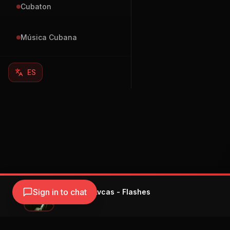
Cubaton
Música Cubana
ES
Sign in to chat
RØZ & Yng Lvcas - Flashes
RØZ