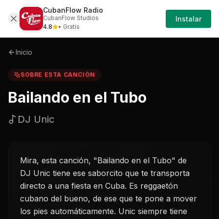
CubanFlow Radio
Iniciar
Sobre
Bailando-en-el-tubo-dj-unic
CubanFlow Studios
Instalar
Sesión
4.8
• Gratis
Inicio
SOBRE ESTA CANCIÓN
Bailando en el Tubo
DJ Unic
Mira, esta canción, "Bailando en el Tubo" de
DJ Unic tiene ese saborcito que te transporta
directo a una fiesta en Cuba. Es reggaetón
cubano del bueno, de ese que te pone a mover
los pies automáticamente. Unic siempre tiene