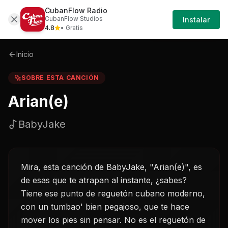
CubanFlow Radio
Iniciar
Sobre
Ariane-babyjake
CubanFlow Studios
Instalar
Sesión
4.8
• Gratis
Inicio
SOBRE ESTA CANCIÓN
Arian(e)
BabyJake
Mira, esta canción de BabyJake, "Arian(e)", es
de esas que te atrapan al instante, ¿sabes?
Tiene ese punto de reguetón cubano moderno,
con un tumbao' bien pegajoso, que te hace
mover los pies sin pensar. No es el reguetón de