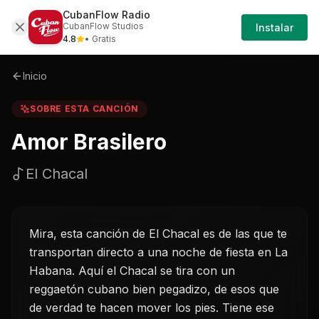
CubanFlow Radio
Iniciar
Sobre
Amor-brasilero-el-chacal
CubanFlow Studios
Instalar
Sesión
4.8
• Gratis
Inicio
SOBRE ESTA CANCIÓN
Amor Brasilero
El Chacal
Mira, esta canción de El Chacal es de las que te
transportan directo a una noche de fiesta en La
Habana. Aquí el Chacal se tira con un
reggaetón cubano bien pegadizo, de esos que
de verdad te hacen mover los pies. Tiene ese