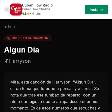
CubanFlow Radio
Iniciar
Sobre
Algun-dia-harryson
CubanFlow Studios
Instalar
Sesión
4.8
• Gratis
Inicio
SOBRE ESTA CANCIÓN
Algun Dia
Harryson
Mira, esta canción de Harryson, "Algun Día",
es un tema que te pone a pensar y a sentir. Se
nota que trae ese tumbao de reparto, con un
ritmo contagioso que te atrapa desde el primer
momento. Es de esos números que escuchas y