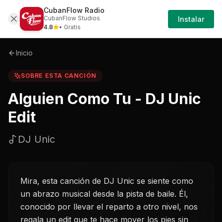
CubanFlow Radio
Iniciar
Sobre
Alguien-como-tu---dj-unic-edit-dj-unic
CubanFlow Studios
Instalar
Sesión
4.8
• Gratis
Inicio
SOBRE ESTA CANCIÓN
Alguien Como Tu - DJ Unic
Edit
DJ Unic
Mira, esta canción de DJ Unic se siente como
un abrazo musical desde la pista de baile. Él,
conocido por llevar el reparto a otro nivel, nos
regala un edit que te hace mover los pies sin