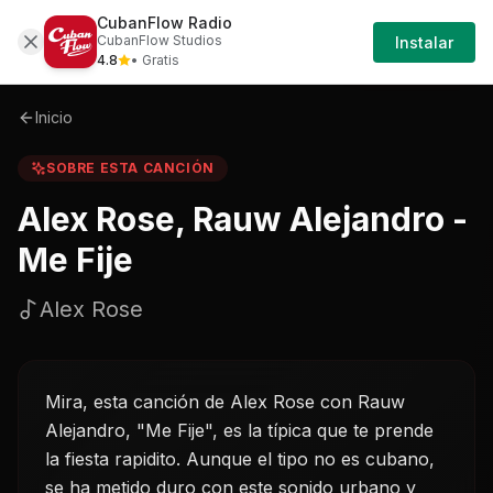
CubanFlow Radio
Iniciar
Sobre
Alex-rose-rauw-alejandro---me-fije-al
CubanFlow Studios
Instalar
Sesión
4.8
• Gratis
Inicio
SOBRE ESTA CANCIÓN
Alex Rose, Rauw Alejandro -
Me Fije
Alex Rose
Mira, esta canción de Alex Rose con Rauw
Alejandro, "Me Fije", es la típica que te prende
la fiesta rapidito. Aunque el tipo no es cubano,
se ha metido duro con este sonido urbano y