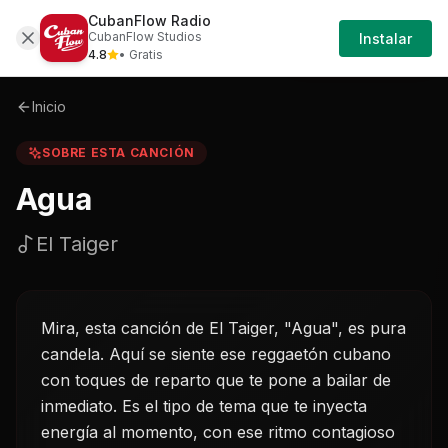
CubanFlow Radio
Iniciar
Sobre
Agua-el-taiger
CubanFlow Studios
Instalar
Sesión
4.8
• Gratis
Inicio
SOBRE ESTA CANCIÓN
Agua
El Taiger
Mira, esta canción de El Taiger, "Agua", es pura
candela. Aquí se siente ese reggaetón cubano
con toques de reparto que te pone a bailar de
inmediato. Es el tipo de tema que te inyecta
energía al momento, con ese ritmo contagioso