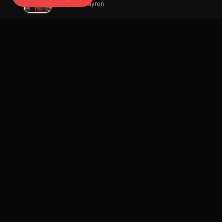
Charly & Johayron
Navegación
Blog
Street Segment
Podcast
Eventos
Publicar
Ranking
Promotores