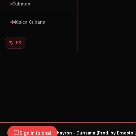
Cubaton
Música Cubana
ES
Sign in to chat
Charly & Johayron - Durisima (Prod. by Ernesto 