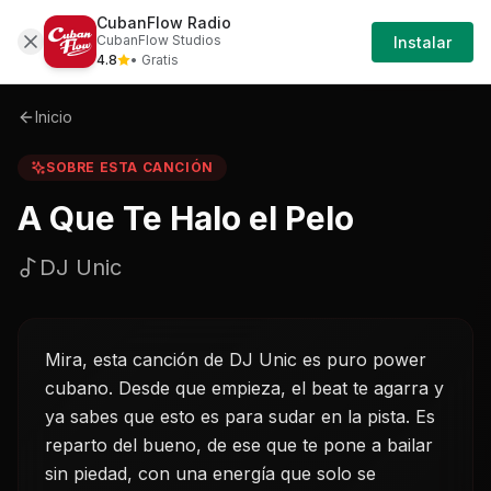
CubanFlow Radio
Iniciar
Sobre
A-que-te-halo-el-pelo-dj-unic
CubanFlow Studios
Instalar
Sesión
4.8
• Gratis
Inicio
SOBRE ESTA CANCIÓN
A Que Te Halo el Pelo
DJ Unic
Mira, esta canción de DJ Unic es puro power
cubano. Desde que empieza, el beat te agarra y
ya sabes que esto es para sudar en la pista. Es
reparto del bueno, de ese que te pone a bailar
sin piedad, con una energía que solo se