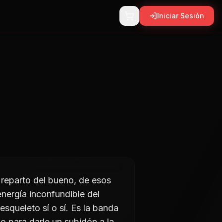
Iniciar Sesión
 reparto del bueno, de esos
nergía inconfundible del
squeleto sí o sí. Es la banda
o para darle un subidón a la