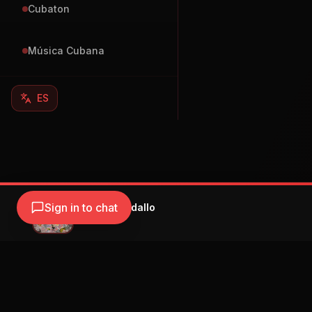
Cubaton
Música Cubana
ES
Sign in to chat
Blessd - Medallo
Blessd