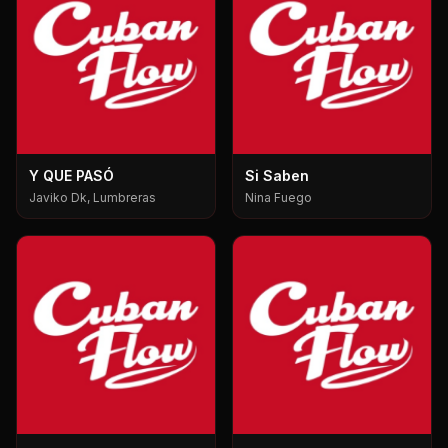
Y QUE PASÓ
Si Saben
Javiko Dk, Lumbreras
Nina Fuego