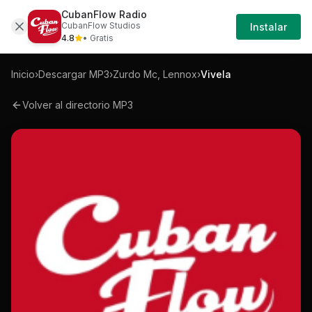
CubanFlow Radio
Iniciar
Mp3
Zurdo-mc-lennox-vivela-mp3
CubanFlow Studios
Instalar
Sesión
4.8
• Gratis
Inicio
›
Descargar MP3
›
Zurdo Mc, Lennox
›
Vivela
Volver al directorio MP3