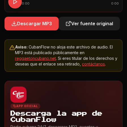
0:00
0:00
Descargar MP3
Ver fuente original
Aviso:
CubanFlow no aloja este archivo de audio. El
MP3 está publicado públicamente en
reggaetoncubano.net
. Si eres titular de los derechos y
deseas que el enlace sea retirado,
contáctanos
.
APP OFICIAL
Descarga la app de
CubanFlow
Radio cubana 24/7, descargas MP3, eventos y