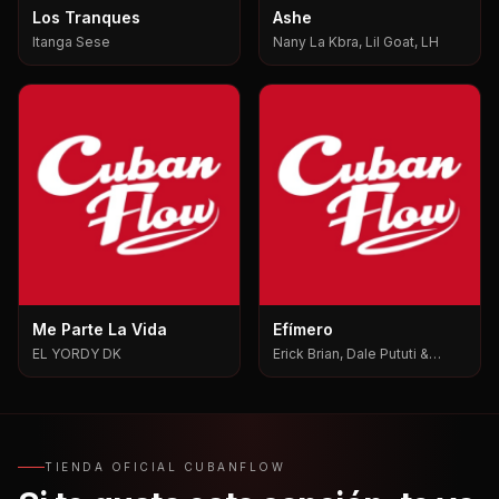
Los Tranques
Ashe
Itanga Sese
Nany La Kbra, Lil Goat, LH
Me Parte La Vida
Efímero
EL YORDY DK
Erick Brian, Dale Pututi &
Nesty, Dale Pututi, Nesty
TIENDA OFICIAL CUBANFLOW