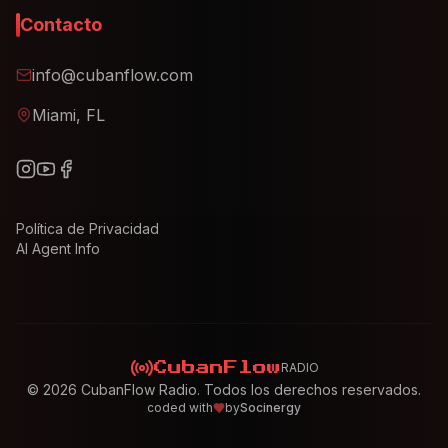
Contacto
info@cubanflow.com
Miami, FL
Política de Privacidad
AI Agent Info
RADIO
CubanFlow
©
2026
CubanFlow Radio. Todos los derechos reservados.
coded with
by
Socinergy