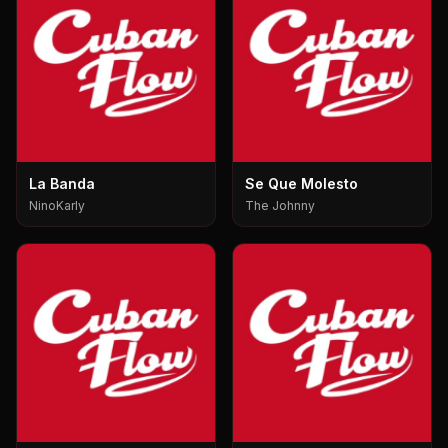
La Banda
Se Que Molesto
NinoKarly
The Johnny