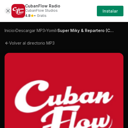
CubanFlow Radio
Iniciar
Mp3
Yomil-super-miky-repartero-codigo-afro
CubanFlow Studios
Instalar
Sesión
4.8
• Gratis
Inicio
›
Descargar MP3
›
Yomil
›
Super Miky & Repartero (Código Afro)
Volver al directorio MP3