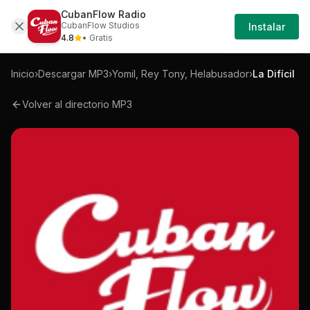
CubanFlow Radio
Iniciar
Mp3
Yomil-rey-tony-helabusador-la-dificil-m
CubanFlow Studios
Instalar
Sesión
4.8
• Gratis
Inicio
›
Descargar MP3
›
Yomil, Rey Tony, Helabusador
›
La Difícil
Volver al directorio MP3