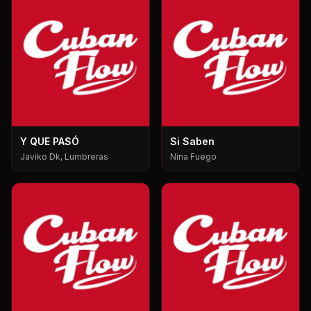
Y QUE PASÓ
Si Saben
Javiko Dk, Lumbreras
Nina Fuego