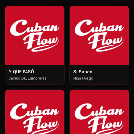
Y QUE PASÓ
Si Saben
Javiko Dk, Lumbreras
Nina Fuego