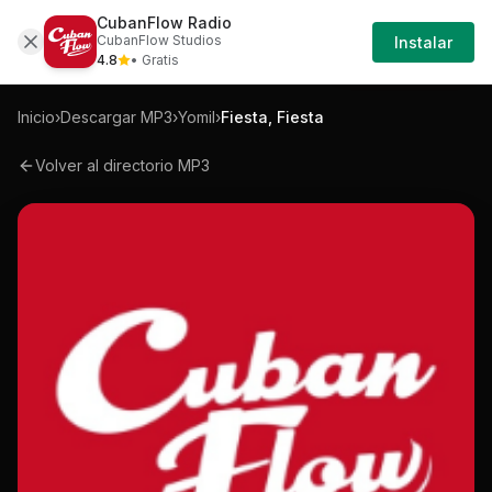
CubanFlow Radio
Iniciar
Mp3
Yomil-fiesta-fiesta-mp3
CubanFlow Studios
Instalar
Sesión
4.8
• Gratis
Inicio
›
Descargar MP3
›
Yomil
›
Fiesta, Fiesta
Volver al directorio MP3