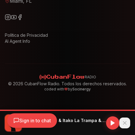
Miami, FL
Política de Privacidad
AI Agent Info
RADIO
CubanFlow
©
2026
CubanFlow Radio. Todos los derechos reservados.
coded with
by
Socinergy
Sign in to chat
Mulatiko Mulañe & Itako La Trampa & Morffa La Promo - Mi Futura
Mulatiko Mulañe