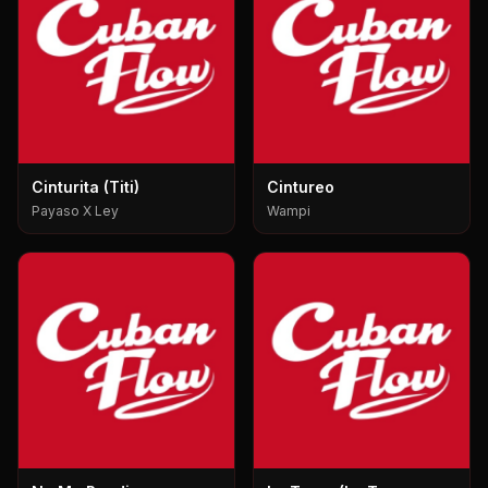
Cinturita (Titi)
Cintureo
Payaso X Ley
Wampi