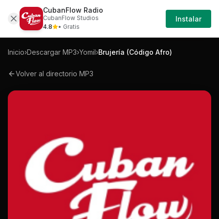
CubanFlow Radio
Iniciar
Mp3
Yomil-brujeria-codigo-afro-mp3
CubanFlow Studios
Instalar
Sesión
4.8
• Gratis
Inicio
›
Descargar MP3
›
Yomil
›
Brujería (Código Afro)
Volver al directorio MP3