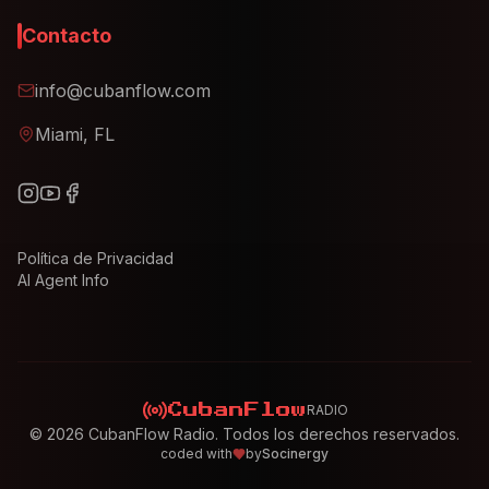
Contacto
info@cubanflow.com
Miami, FL
Política de Privacidad
AI Agent Info
RADIO
CubanFlow
©
2026
CubanFlow Radio. Todos los derechos reservados.
coded with
by
Socinergy