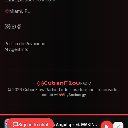
Miami, FL
Política de Privacidad
AI Agent Info
RADIO
CubanFlow
©
2026
CubanFlow Radio. Todos los derechos reservados.
coded with
by
Socinergy
Sign in to chat
KAROL G, Mariah Angeliq - EL MAKINON