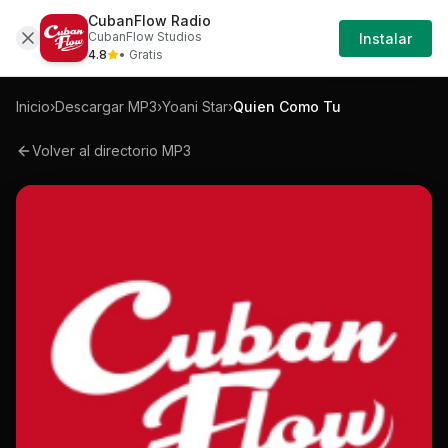
CubanFlow Radio
Iniciar
Mp3
Yoani-star-quien-como-tu-mp3
CubanFlow Studios
Instalar
Sesión
4.8
• Gratis
Inicio
›
Descargar MP3
›
Yoani Star
›
Quien Como Tu
Volver al directorio MP3