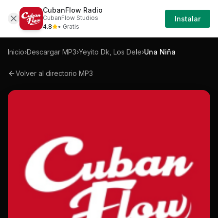
CubanFlow Radio
Iniciar
Mp3
Yeyito-dk-los-dele-una-nina-mp3
CubanFlow Studios
Instalar
Sesión
4.8
• Gratis
Inicio
›
Descargar MP3
›
Yeyito Dk, Los Dele
›
Una Niña
Volver al directorio MP3