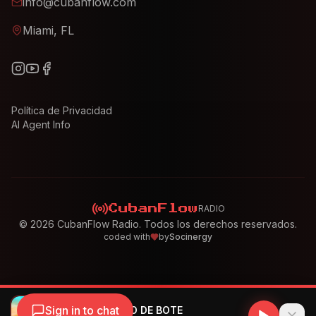
info@cubanflow.com
Miami, FL
Política de Privacidad
AI Agent Info
RADIO
CubanFlow
©
2026
CubanFlow Radio. Todos los derechos reservados.
coded with
by
Socinergy
Sign in to chat
Mora - DOMINGO DE BOTE