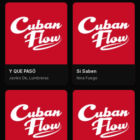
Y QUE PASÓ
Si Saben
Javiko Dk, Lumbreras
Nina Fuego