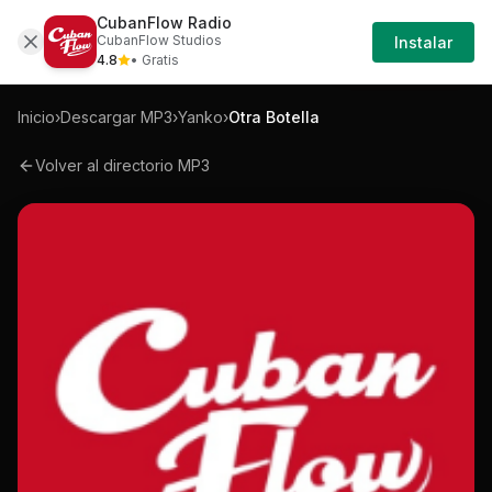
CubanFlow Radio
Iniciar
Mp3
Yanko-otra-botella-mp3
CubanFlow Studios
Instalar
Sesión
4.8
• Gratis
Inicio
›
Descargar MP3
›
Yanko
›
Otra Botella
Volver al directorio MP3