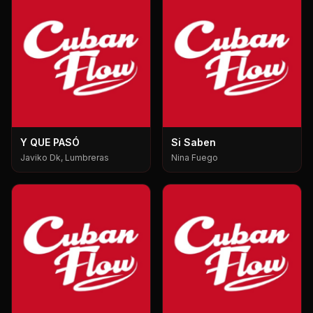
Y QUE PASÓ
Si Saben
Javiko Dk, Lumbreras
Nina Fuego