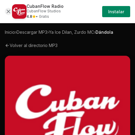
CubanFlow Radio
Iniciar
Mp3
Ya-ice-dilan-zurdo-mc-dandola-mp3
CubanFlow Studios
Instalar
Sesión
4.8
• Gratis
Inicio
›
Descargar MP3
›
Ya Ice Dilan, Zurdo MC
›
Dándola
Volver al directorio MP3