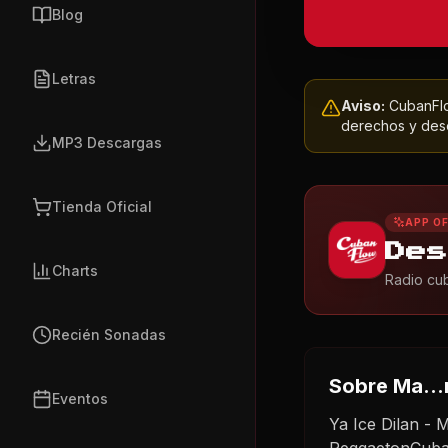
Blog
Letras
Aviso:
CubanFlow
derechos y dese
MP3 Descargas
Tienda Oficial
APP OF
Des
Charts
Radio cub
Recién Sonadas
Sobre
Ma…r
Eventos
Ya Ice Dilan -
ReggaetonCuba