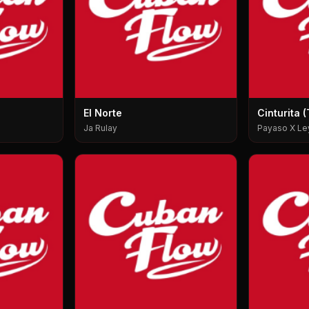
El Norte
Cinturita (T
Ja Rulay
Payaso X Le