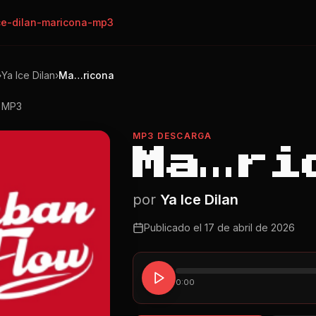
ce-dilan-maricona-mp3
›
Ya Ice Dilan
›
Ma…ricona
o MP3
MP3 DESCARGA
Ma…ri
por
Ya Ice Dilan
Publicado el
17 de abril de 2026
0:00