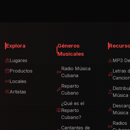
Explora
Géneros
Recurs
Musicales
Lugares
MP3 De
Radio Música
Productos
Letras 
Cubana
Cancio
Locales
Reparto
Distribu
Artistas
Cubano
Música
¿Qué es el
Descar
Reparto
Música
Cubano?
Radios
Cantantes de