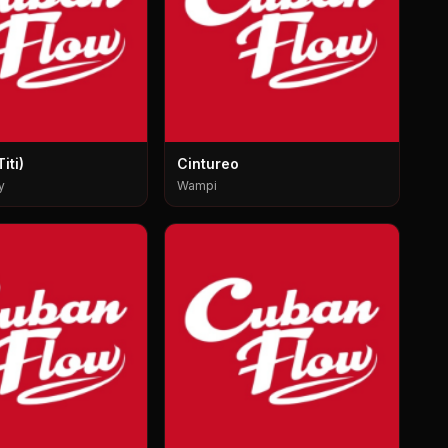
iti)
Cintureo
y
Wampi