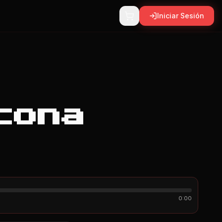
Iniciar Sesión
cona
0:00