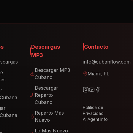
os
Descargas
Contacto
MP3
scargas
info@cubanflow.com
Descargar MP3
de
Miami, FL
Cubano
nes
Descargar
ir
Reparto
 Cubana
Cubano
Política de
gar
Reparto Más
Privacidad
 Cubana
AI Agent Info
Nuevo
Lo Más Nuevo