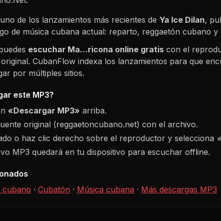
uno de los lanzamientos más recientes de
Ya Ice Dilan
, pu
logo de música cubana actual: reparto, reggaetón cubano 
 puedes
escuchar
Ma…ricona
online gratis
con el reprodu
 original. CubanFlow indexa los lanzamientos para que enc
r por múltiples sitios.
ar este MP3?
ón
«Descargar MP3»
arriba.
fuente original (reggaetoncubano.net) con el archivo.
do o haz clic derecho sobre el reproductor y selecciona
hivo MP3 quedará en tu dispositivo para escuchar offline.
ionados
 cubano
·
Cubatón
·
Música cubana
·
Más descargas MP3