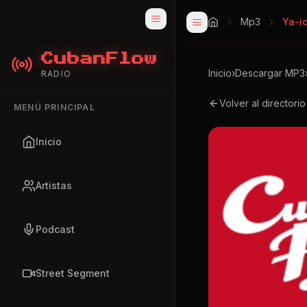
Mp3
Ya-i
CubanFlow
Inicio
›
Descargar MP3
RADIO
Volver al directori
MENÚ PRINCIPAL
Inicio
Artistas
Podcast
Street Segment