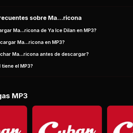
recuentes sobre
Ma…ricona
argar
Ma…ricona
de Ya Ice Dilan
en MP3?
scargar
Ma…ricona
en MP3?
uchar
Ma…ricona
antes de descargar?
 tiene el MP3?
gas MP3