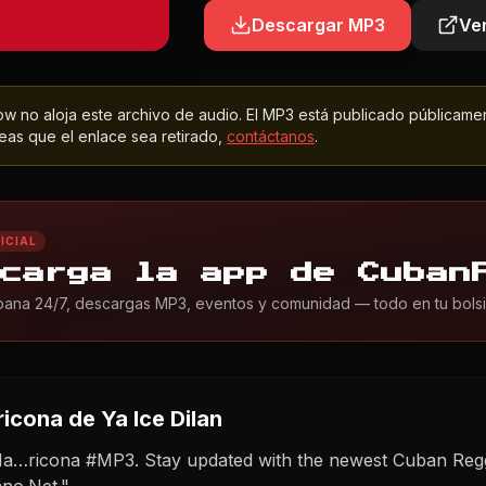
Descargar MP3
Ver
 no aloja este archivo de audio. El MP3 está publicado públicame
as que el enlace sea retirado,
contáctanos
.
ICIAL
carga la app de Cuban
ana 24/7, descargas MP3, eventos y comunidad — todo en tu bolsil
icona
de Ya Ice Dilan
 Ma…ricona #MP3. Stay updated with the newest Cuban Regg
no.Net."