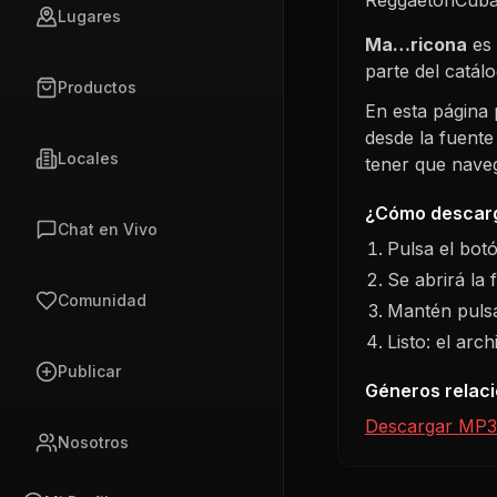
Lugares
Ma…ricona
es 
parte del catá
Productos
En esta página
desde la fuente
Locales
tener que navega
¿Cómo descarg
Chat en Vivo
Pulsa el bot
Se abrirá la 
Comunidad
Mantén pulsa
Listo: el arc
Publicar
Géneros relac
Descargar MP3
Nosotros