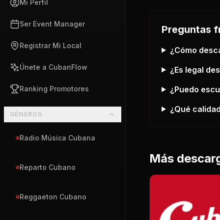
Mi Perfil
Ser Event Manager
Preguntas f
Registrar Mi Local
¿Cómo desc
Únete a CubanFlow
¿Es legal de
¿Puedo esc
Ranking Promotores
¿Qué calidad
GÉNEROS
Radio Música Cubana
Más descar
Reparto Cubano
Reggaeton Cubano