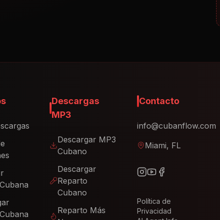
os
Descargas
Contacto
MP3
scargas
info@cubanflow.com
Descargar MP3
de
Miami, FL
Cubano
nes
Descargar
ir
Reparto
 Cubana
Cubano
Política de
gar
Reparto Más
Privacidad
 Cubana