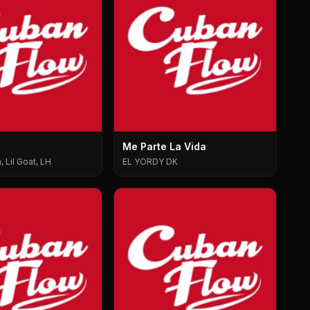
Me Parte La Vida
 Lil Goat, LH
EL YORDY DK