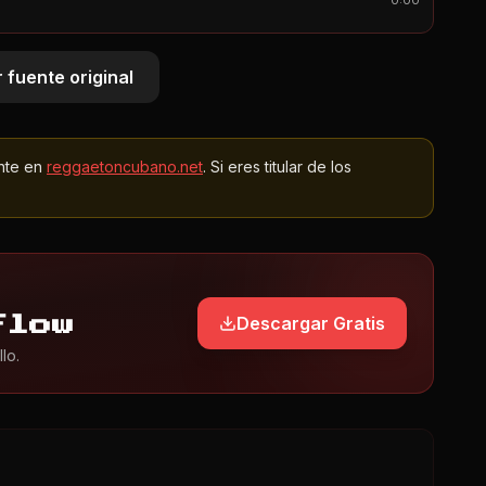
0:00
 fuente original
nte en
reggaetoncubano.net
. Si eres titular de los
Descargar Gratis
Flow
lo.