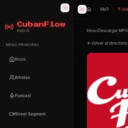
Mp3
Y-cr
CubanFlow
Inicio
›
Descargar MP3
RADIO
Volver al directori
MENÚ PRINCIPAL
Inicio
Artistas
Podcast
Street Segment