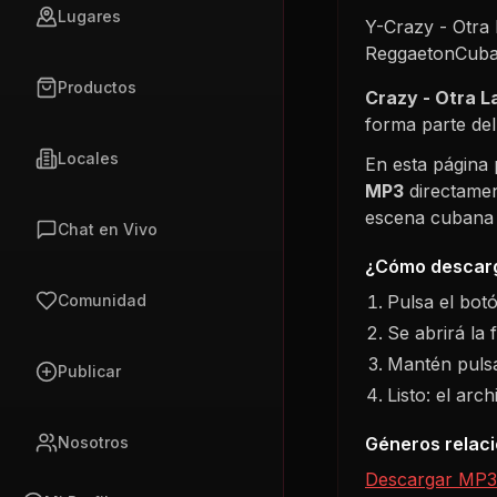
Lugares
Y-Crazy - Otra
ReggaetonCuba
Productos
Crazy - Otra 
forma parte de
Locales
En esta página
MP3
directamen
escena cubana s
Chat en Vivo
¿Cómo descarg
Pulsa el bot
Comunidad
Se abrirá la 
Mantén pulsa
Publicar
Listo: el arc
Géneros relac
Nosotros
Descargar MP3