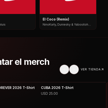
El Coco (Remix)
luis
NinoKarly, Duniesky & Yabositoh
Pks
ntar el merch
VER TIENDA
OREVER 2026 T-Shirt
CUBA 2026 T-Shirt
USD
25.00