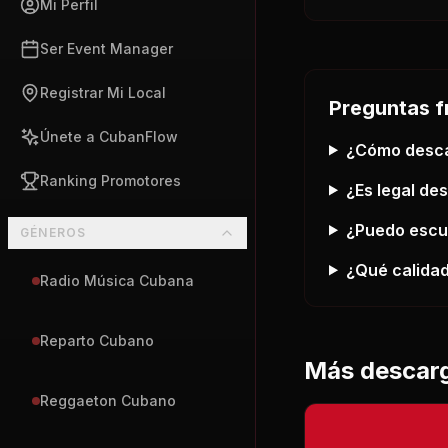
Mi Perfil
Ser Event Manager
Registrar Mi Local
Preguntas f
Únete a CubanFlow
¿Cómo desc
Ranking Promotores
¿Es legal de
¿Puedo esc
GÉNEROS
¿Qué calidad
Radio Música Cubana
Reparto Cubano
Más descar
Reggaeton Cubano