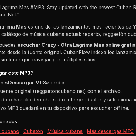
 Lagrima Mas #MP3. Stay updated with the newest Cuban R
no.Net."
Lagrima Mas
es uno de los lanzamientos más recientes de
l catálogo de música cubana actual: reparto, reggaetón c
 puedes
escuchar
Crazy - Otra Lagrima Mas
online gratis
te desde la fuente original. CubanFlow indexa los lanzamie
in tener que navegar por múltiples sitios.
ar este MP3?
ón
«Descargar MP3»
arriba.
fuente original (reggaetoncubano.net) con el archivo.
do o haz clic derecho sobre el reproductor y selecciona
hivo MP3 quedará en tu dispositivo para escuchar offline.
ionados
 cubano
·
Cubatón
·
Música cubana
·
Más descargas MP3