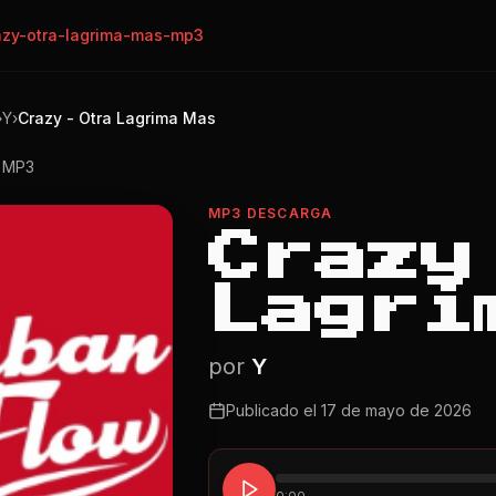
azy-otra-lagrima-mas-mp3
›
Y
›
Crazy - Otra Lagrima Mas
o MP3
MP3 DESCARGA
Crazy
Lagri
por
Y
Publicado el
17 de mayo de 2026