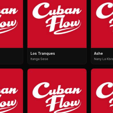
Los Tranques
Ashe
Itanga Sese
Nany La Kbra,