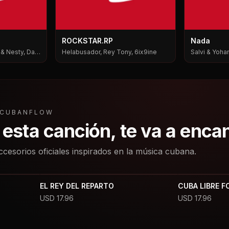
ROCKSTAR.RP
Nada
i & Nesty, Dale
Helabusador, Rey Tony, 6ix9ine
Salvi & Yohan
L CUBANFLOW
a esta canción, te va a enca
ccesorios oficiales inspirados en la música cubana.
EL REY DEL REPARTO
CUBA LIBRE F
USD
17.96
USD
17.96