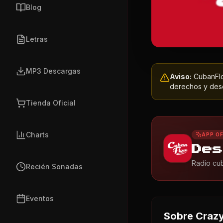
Blog
Letras
MP3 Descargas
Aviso:
CubanFlow
derechos y dese
Tienda Oficial
Charts
APP OF
Des
Radio cub
Recién Sonadas
Eventos
Sobre
Crazy