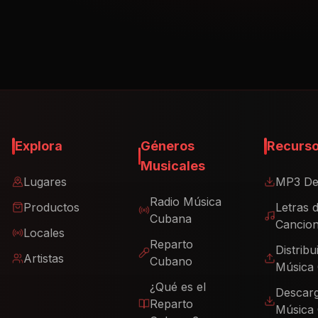
Explora
Géneros
Recurs
Musicales
Lugares
MP3 De
Radio Música
Productos
Letras 
Cubana
Cancio
Locales
Reparto
Distribu
Artistas
Cubano
Música
¿Qué es el
Descar
Reparto
Música