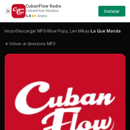
CubanFlow Radio
Iniciar
Mp3
Wow-popy-len-mikay-la-que-manda-mp
CubanFlow Studios
Instalar
Sesión
4.8
• Gratis
Inicio
›
Descargar MP3
›
Wow Popy, Len Mikay
›
La Que Manda
Volver al directorio MP3