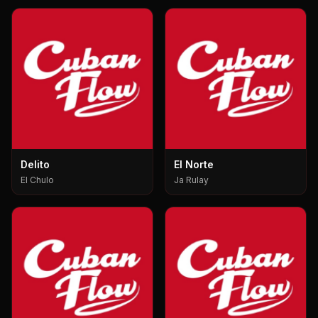
Delito
El Norte
El Chulo
Ja Rulay