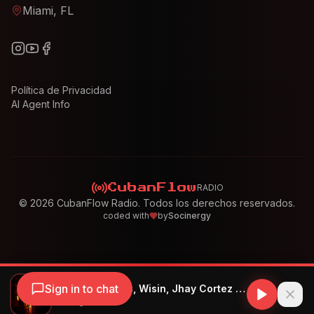
Miami, FL
Política de Privacidad
AI Agent Info
RADIO
CubanFlow
©
2026
CubanFlow Radio. Todos los derechos reservados.
coded with
by
Socinergy
Sign in to chat
Los Legendarios, Wisin, Jhay Cortez - Fiel
Los Legendarios