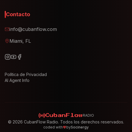
Contacto
info@cubanflow.com
Miami, FL
Política de Privacidad
AI Agent Info
RADIO
CubanFlow
©
2026
CubanFlow Radio. Todos los derechos reservados.
coded with
by
Socinergy