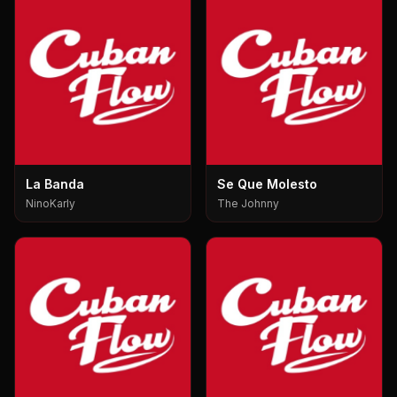
La Banda
Se Que Molesto
NinoKarly
The Johnny