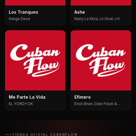
Los Tranques
Ashe
Itanga Sese
Nany La Kbra, Lil Goat, LH
Me Parte La Vida
Efímero
EL YORDY DK
Erick Brian, Dale Pututi &
Nesty, Dale Pututi, Nesty
TIENDA OFICIAL CUBANFLOW