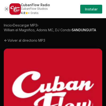
CubanFlow Radio
Iniciar
Mp3
William-el-magnifico-adonis-mc-dj-con
CubanFlow Studios
Instalar
Sesión
4.8
• Gratis
Inicio
›
Descargar MP3
›
William el Magnifico, Adonis MC, DJ Conds
›
SANDUNGUITA
Volver al directorio MP3