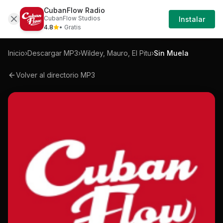
CubanFlow Radio
Iniciar
Mp3
Wildey-mauro-el-pitu-sin-muela-mp3
CubanFlow Studios
Instalar
Sesión
4.8
• Gratis
Inicio
›
Descargar MP3
›
Wildey, Mauro, El Pitu
›
Sin Muela
Volver al directorio MP3