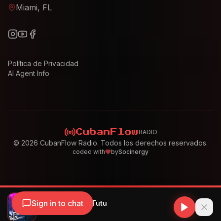
Miami, FL
Política de Privacidad
AI Agent Info
RADIO
CubanFlow
©
2026
CubanFlow Radio. Todos los derechos reservados.
coded with
by
Socinergy
Sign in to chat
Yulien Oviedo - Tutu
Yulien Oviedo