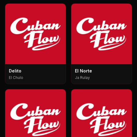
Delito
El Norte
El Chulo
Ja Rulay